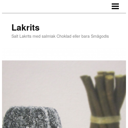
LAKRITS
FOTOGALLERI
Lakrits
TJÄNSTER
Salt Lakrits med salmiak Choklad eller bara Smågodis
OM OSS
KONTAKTA